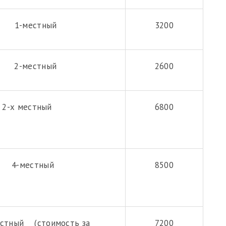
естный
3200
естный
2600
2-х местный
6800
-местный
8500
ный (стоимость за
7200