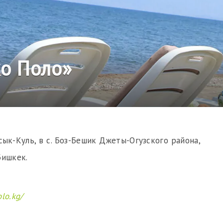
о Поло»
ык-Куль, в с. Боз-Бешик Джеты-Огузского района,
Бишкек.
lo.kg/