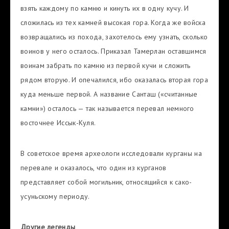
взять каждому по камню и кинуть их в одну кучу. И
сложилась из тех камней высокая гора. Когда же войска
возвращались из похода, захотелось ему узнать, сколько
воинов у него осталось. Приказал Тамерлан оставшимся
воинам забрать по камню из первой кучи и сложить
рядом вторую. И опечалился, ибо оказалась вторая гора
куда меньше первой. А название Санташ («считанные
камни») осталось — так называется перевал немного
восточнее Иссык-Куля.
В советское время археологи исследовали курганы на
перевале и оказалось, что один из курганов
представляет собой могильник, относящийся к сако-
усуньскому периоду.
Другие легенды