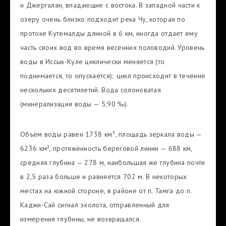
и Джергалан, впадающие с востока. В западной части к
озеру очень близко подходит река Чу, которая по
протоке Кутемалды длиной в 6 км, иногда отдает ему
часть своих вод во время весенних половодий. Уровень
воды в Иссык-Куле циклически меняется (то
поднимается, то опускается); цикл происходит в течение
нескольких десятилетий. Вода солоноватая
(минерализация воды — 5,90 ‰).
Объём воды равен 1738 км³, площадь зеркала воды —
6236 км², протяжённость береговой линии — 688 км,
средняя глубина — 278 м, наибольшая же глубина почти
в 2,5 раза больше и равняется 702 м. В некоторых
местах на южной стороне, в районе от п. Тамга до п.
Каджи-Сай сигнал эхолота, отправленный для
измерения глубины, не возвращался.